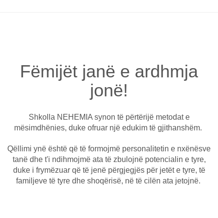
Fëmijët janë e ardhmja
jonë!
Shkolla NEHEMIA synon të përtërijë metodat e
mësimdhënies, duke ofruar një edukim të gjithanshëm.
Qëllimi ynë është që të formojmë personalitetin e nxënësve
tanë dhe t'i ndihmojmë ata të zbulojnë potencialin e tyre,
duke i frymëzuar që të jenë përgjegjës për jetët e tyre, të
familjeve të tyre dhe shoqërisë, në të cilën ata jetojnë.