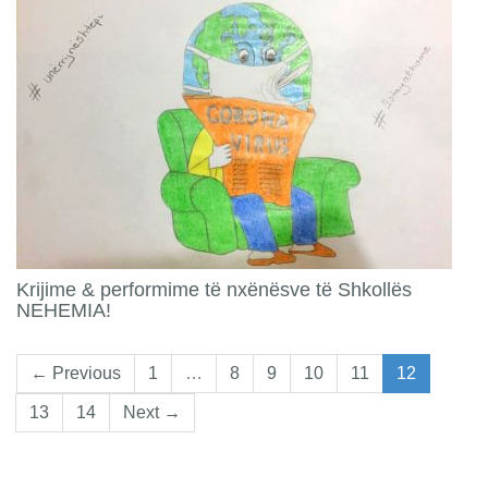
Krijime & performime të nxënësve të Shkollës
NEHEMIA!
← Previous
1
…
8
9
10
11
12
13
14
Next →