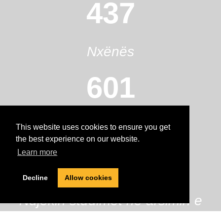
437
Nxënës
601
Alumni
This website uses cookies to ensure you get
the best experience on our website.
98%
Learn more
Decline
Allow cookies
Ndjekin studimet në arsimin e
lartë