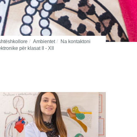
ashtëshkollore
Ambientet
Na kontaktoni
tronike për klasat II - XII