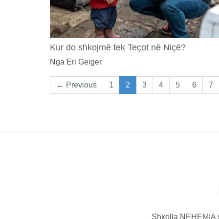
Kur do shkojmë tek Teçot në Niçë?
Nga Eri Geiger
← Previous
1
2
3
4
5
6
7
Shkolla NEHEMIA sy