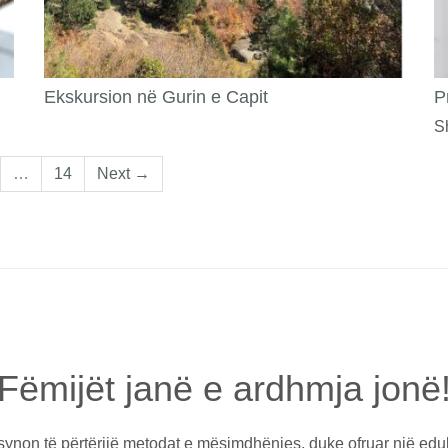
Ekskursion në Gurin e Capit
P
S
…
14
Next →
Fëmijët janë e ardhmja jonë
non të përtërijë metodat e mësimdhënies, duke ofruar një edu