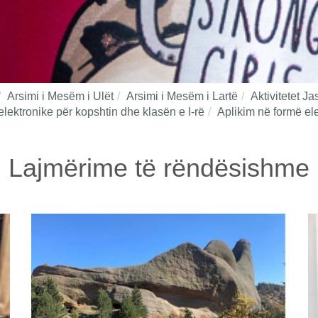
Arsimi i Mesëm i Ulët
Arsimi i Mesëm i Lartë
Aktivitetet J
elektronike për kopshtin dhe klasën e I-rë
Aplikim në formë elek
Lajmërime të rëndësishme