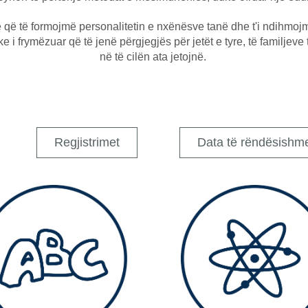
 që të formojmë personalitetin e nxënësve tanë dhe t'i ndihmoj
ke i frymëzuar që të jenë përgjegjës për jetët e tyre, të familjeve
në të cilën ata jetojnë.
Regjistrimet
Data të rëndësishm