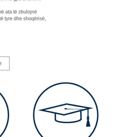
më ata të zbulojnë
 të tyre dhe shoqërisë,
e