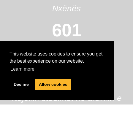
Nxënës
601
Alumni
This website uses cookies to ensure you get
the best experience on our website.
98%
Learn more
Decline
Allow cookies
Ndjekin studimet në arsimin e
lartë
32%