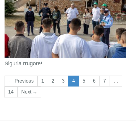
Siguria rrugore!
← Previous
1
2
3
4
5
6
7
…
14
Next →