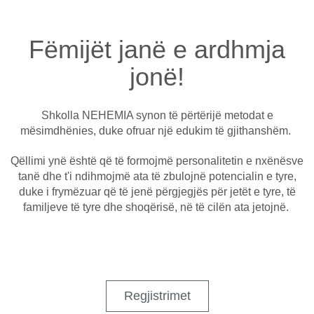
Fëmijët janë e ardhmja
jonë!
Shkolla NEHEMIA synon të përtërijë metodat e
mësimdhënies, duke ofruar një edukim të gjithanshëm.
Qëllimi ynë është që të formojmë personalitetin e nxënësve
tanë dhe t'i ndihmojmë ata të zbulojnë potencialin e tyre,
duke i frymëzuar që të jenë përgjegjës për jetët e tyre, të
familjeve të tyre dhe shoqërisë, në të cilën ata jetojnë.
Regjistrimet