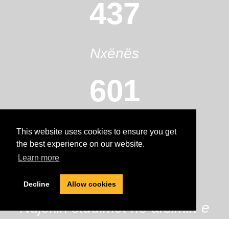
437
Nxënës
601
Alumni
This website uses cookies to ensure you get
the best experience on our website.
98%
Learn more
Decline
Allow cookies
Ndjekin studimet në arsimin e
lartë