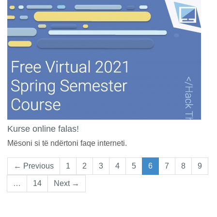
Kurse online falas!
Mësoni si të ndërtoni faqe interneti.
← Previous
1
2
3
4
5
6
7
8
9
…
14
Next →