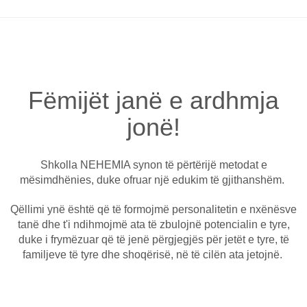
Fëmijët janë e ardhmja
jonë!
Shkolla NEHEMIA synon të përtërijë metodat e
mësimdhënies, duke ofruar një edukim të gjithanshëm.
Qëllimi ynë është që të formojmë personalitetin e nxënësve
tanë dhe t'i ndihmojmë ata të zbulojnë potencialin e tyre,
duke i frymëzuar që të jenë përgjegjës për jetët e tyre, të
familjeve të tyre dhe shoqërisë, në të cilën ata jetojnë.