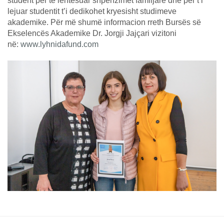
student për të lehtësuar shpenzimet familjare dhe për t’i
lejuar studentit t’i dedikohet kryesisht studimeve
akademike. Për më shumë informacion rreth Bursës së
Ekselencës Akademike Dr. Jorgji Jajçari vizitoni
në:
www.lyhnidafund.com