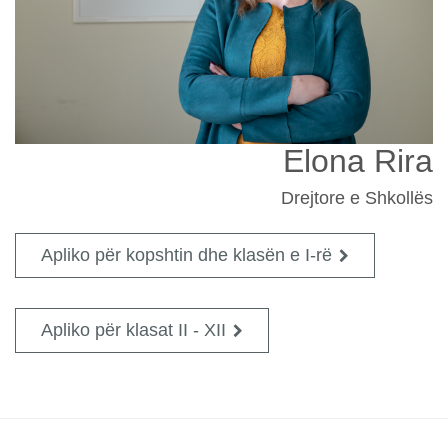
Elona Rira
Drejtore e Shkollës
Apliko për kopshtin dhe klasën e I-rë
Apliko për klasat II - XII