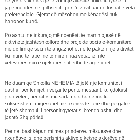
detyrë e shkollës që të zbulojë aftësitë unike të tyre e t’i
japë mundësinë gjithsecilit për t’u zhvilluar në fushat e veta
preferenciale. Gjërat që mësohen me kënaqësi nuk
harrohen kurrë.
Po ashtu, ne inkurajojmë nxënësit të marrin pjesë në
aktivitete jashtëshkollore dhe projekte sociale-komunitare
me qëllim që secili të angazhohet në të paktën një aktivitet
ku mund të japë më të mirën nga vetja, të rritë
vetëvlerësimin e njëkohësisht edhe të argëtohet.
Ne duam që Shkolla NEHEMIA të jetë një komunitet i
dashur për fëmijët, i veçantë për të mësuarit, ku çdokush
gjen veten, përballet me sfida që e bëjnë më të
suksesshëm, miqësohet me nxënës të tjerë dhe përgatitet
të jetë shembull i personit qytetar si brenda ashtu dhe
jashtë Shqipërisë.
Për ne, bashkëpunimi mes prindërve, mësuesve dhe
nxënësve, si dhe përfshirja aktive e këtyre aktorëve në