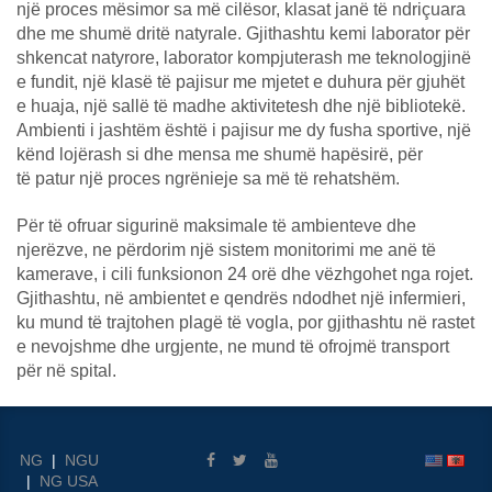
një proces mësimor sa më cilësor, klasat janë të ndriçuara
dhe me shumë dritë natyrale. Gjithashtu kemi laborator për
shkencat natyrore, laborator kompjuterash me teknologjinë
e fundit, një klasë të pajisur me mjetet e duhura për gjuhët
e huaja, një sallë të madhe aktivitetesh dhe një bibliotekë.
Ambienti i jashtëm është i pajisur me dy fusha sportive, një
kënd lojërash si dhe mensa me shumë hapësirë, për
të patur një proces ngrënieje sa më të rehatshëm.
Për të ofruar sigurinë maksimale të ambienteve dhe
njerëzve, ne përdorim një sistem monitorimi me anë të
kamerave, i cili funksionon 24 orë dhe vëzhgohet nga rojet.
Gjithashtu, në ambientet e qendrës ndodhet një infermieri,
ku mund të trajtohen plagë të vogla, por gjithashtu në rastet
e nevojshme dhe urgjente, ne mund të ofrojmë transport
për në spital.
NG
|
NGU
|
NG USA