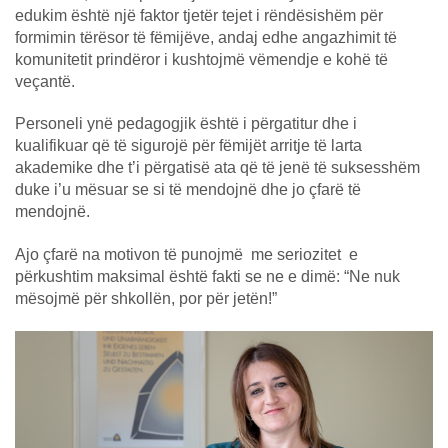
edukim është një faktor tjetër tejet i rëndësishëm për
formimin tërësor të fëmijëve, andaj edhe angazhimit të
komunitetit prindëror i kushtojmë vëmendje e kohë të
veçantë.
Personeli ynë pedagogjik është i përgatitur dhe i
kualifikuar që të sigurojë për fëmijët arritje të larta
akademike dhe t’i përgatisë ata që të jenë të suksesshëm
duke i’u mësuar se si të mendojnë dhe jo çfarë
të
mendojnë.
Ajo çfarë na motivon të punojmë me seriozitet e
përkushtim maksimal është fakti se ne e dimë: “Ne nuk
mësojmë për shkollën, por për jetën!”