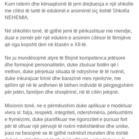
Kam nderin dhe kënaqësinë të jem drejtuesja e një shkolle
me cilësi të lartë të edukimit e arsimimit siç është Shkolla
NEHEMIA.
Në shkollën tonë, të gjithë jemi të përkushtuar me mendje,
duar e zemër për një edukim e arsimim cilësor të fëmijëve
që nga kopshti deri në klasën e XII-të.
Ne ju mundësojmë atyre të fitojnë kompetenca jetësore
dhe formojnë personalitetin, duke zbuluar botën që i
rrethon, duke përjetuar situata të ndryshme të të nxënit,
duke inkurajuar lirinë dhe barazinë mes njerëzve, me
qëllim që në të ardhmen të bëhen individë të përgjegjshëm
për jetën, familjen dhe shoqërinë, në të cilën jetojnë.
Misionin tonë, ne e përmbushim duke aplikuar e modeluar
vlera si: falja, respekti, integriteti, ndershmëria, përkushtimi
e frymëzimi, duke planifikuar me rigorozitet e punuar fort
për të ofruar një përvojë të nxëni mbështetëse dhe unike,
pasi ne besojmë se të gjithë nxënësit munden dhe është