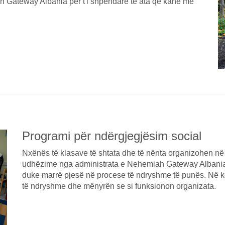
 Gateway Albania për t'i shpëndarë te ata që kanë më
Programi për ndërgjegjësim social
Nxënës të klasave të shtata dhe të nënta organizohen në 
udhëzime nga administrata e Nehemiah Gateway Albania
duke marrë pjesë në procese të ndryshme të punës. Në k
të ndryshme dhe mënyrën se si funksionon organizata.