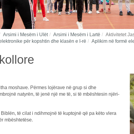
Arsimi i Mesëm i Ulët
Arsimi i Mesëm i Lartë
Aktivitetet J
elektronike për kopshtin dhe klasën e I-rë
Aplikim në formë elek
kollore
jitha moshave. Përmes lojërave në grup si dhe
mbrojnë natyrën, të jenë një me të, si të mbështesin njëri-
Biblën, të cilat i ndihmojnë të kuptojnë që pa këto vlera
dër mbështetëse.