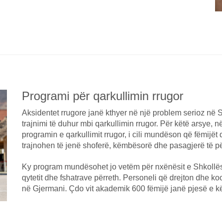
Programi për qarkullimin rrugor
Aksidentet rrugore janë kthyer në një problem serioz në 
trajnimi të duhur mbi qarkullimin rrugor. Për këtë arsye
programin e qarkullimit rrugor, i cili mundëson që fëmijët 
trajnohen të jenë shoferë, këmbësorë dhe pasagjerë të p
Ky program mundësohet jo vetëm për nxënësit e Shkollës
qytetit dhe fshatrave përreth. Personeli që drejton dhe k
në Gjermani. Çdo vit akademik 600 fëmijë janë pjesë e kë