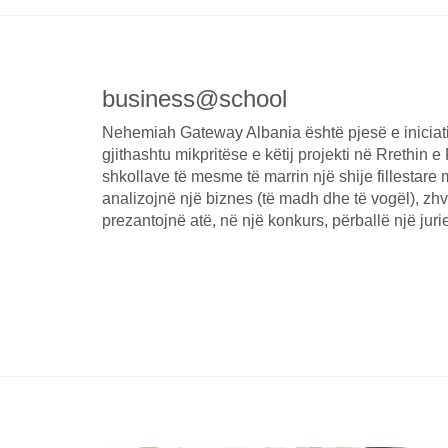
business@school
Nehemiah Gateway Albania është pjesë e inicia
gjithashtu mikpritëse e këtij projekti në Rrethin e 
shkollave të mesme të marrin një shije fillestare 
analizojnë një biznes (të madh dhe të vogël), zhvi
prezantojnë atë, në një konkurs, përballë një juri