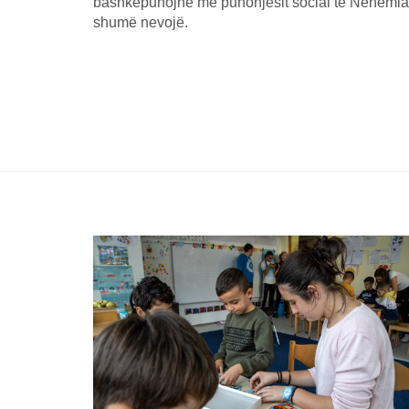
bashkëpunojnë me punonjësit social të Nehemiah
shumë nevojë.