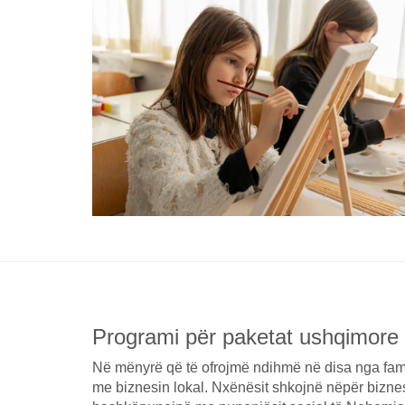
Programi për paketat ushqimore
Në mënyrë që të ofrojmë ndihmë në disa nga familje
me biznesin lokal. Nxënësit shkojnë nëpër bizne