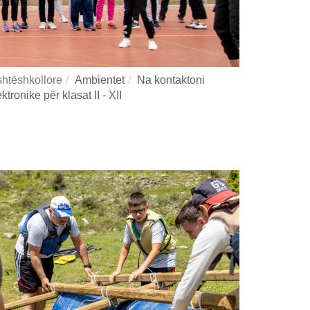
ashtëshkollore
Ambientet
Na kontaktoni
tronike për klasat II - XII