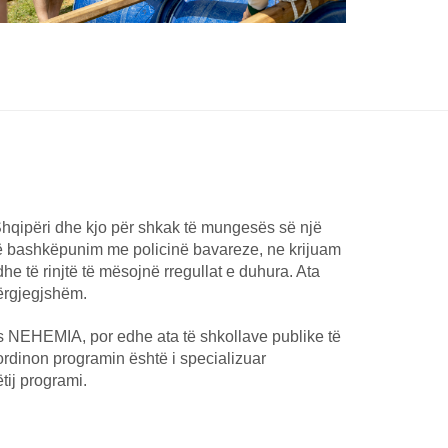
Shqipëri dhe kjo për shkak të mungesës së një
, në bashkëpunim me policinë bavareze, ne krijuam
dhe të rinjtë të mësojnë rregullat e duhura. Ata
ërgjegjshëm.
 NEHEMIA, por edhe ata të shkollave publike të
oordinon programin është i specializuar
tij programi.