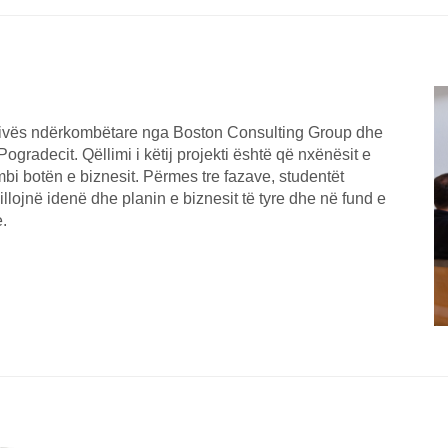
tivës ndërkombëtare nga Boston Consulting Group dhe
Pogradecit. Qëllimi i këtij projekti është që nxënësit e
mbi botën e biznesit. Përmes tre fazave, studentët
llojnë idenë dhe planin e biznesit të tyre dhe në fund e
e.