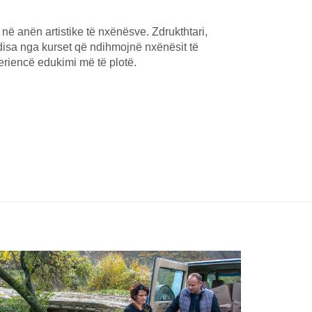
 në anën artistike të nxënësve. Zdrukthtari,
ë disa nga kurset që ndihmojnë nxënësit të
periencë edukimi më të plotë.