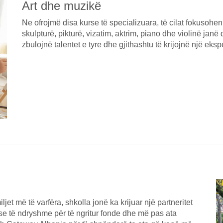
Art dhe muzikë
Ne ofrojmë disa kurse të specializuara, të cilat fokusohen
skulpturë, pikturë, vizatim, aktrim, piano dhe violinë jan
zbulojnë talentet e tyre dhe gjithashtu të krijojnë një eks
t më të varfëra, shkolla jonë ka krijuar një partneritet
se të ndryshme për të ngritur fonde dhe më pas ata