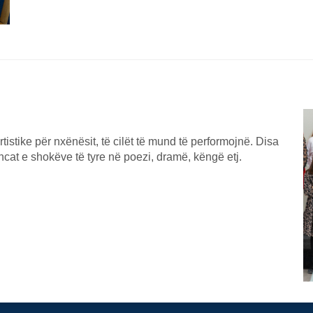
tistike për nxënësit, të cilët të mund të performojnë. Disa
at e shokëve të tyre në poezi, dramë, këngë etj.