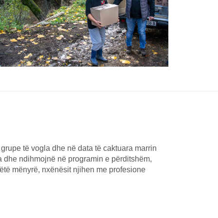
grupe të vogla dhe në data të caktuara marrin
 dhe ndihmojnë në programin e përditshëm,
ëtë mënyrë, nxënësit njihen me profesione