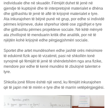
individuale dhe në skuadër. Fëmijët duhet të jenë në
gjendje të kuptojnë dhe të interpretojnë materialet e dhëna
dhe gjithashtu të jenë të aftë të krijojnë materialet e tyre.
Ata inkurajohen të bëjnë punë në grup, por edhe si individë
përmes krijimeve, duke shprehur idetë ose zgjidhjet e tyre
dhe gjithashtu përmes projekteve sociale. Në këtë mënyrë
ata zhvillojnë të menduarin kritik dhe analitik, por në të
njëjtën kohë krijojnë edhe përgjegjshmëri sociale.
Sportet dhe artet mundësohen edhe jashtë orës mësimore
të edukimit fizik apo të vizatimit, pasi në shkollën tonë
synojmë që fëmijët të jenë të shëndetshëm nga ana fizike,
mendore por edhe të kenë mundësi të zbulojnë talentet e
tyre.
Shkolla jonë fillore është një vend, ku fëmijët inkurajohen
që të japin më të mirën e tyre dhe të marrin vetëpërgjegjësi.