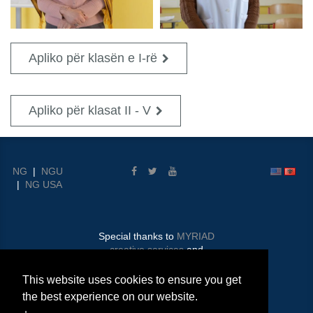
Apliko për klasën e I-rë
Apliko për klasat II - V
NG
|
NGU
|
NG USA
Special thanks to
MYRIAD
creative services
and
ComConnect
This website uses cookies to ensure you get
© 2026 Nehemiah Gateway
the best experience on our website.
Albania