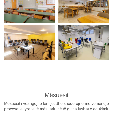
Mësuesit
Mësuesit i vëzhgojnë fëmijët dhe shoqërojnë me vëmendje
proceset e tyre të të mësuarit, në të gjitha fushat e edukimit.