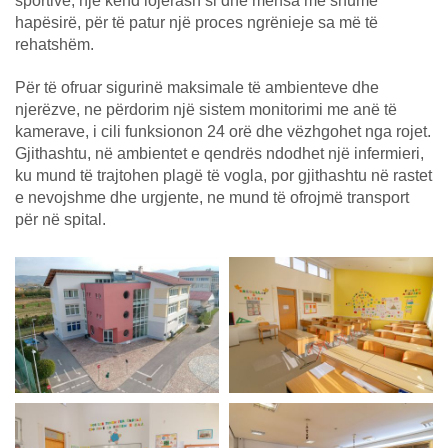
sportive, një kënd lojërash si dhe mensa me shumë
hapësirë, për të patur një proces ngrënieje sa më të
rehatshëm.
Për të ofruar sigurinë maksimale të ambienteve dhe
njerëzve, ne përdorim një sistem monitorimi me anë të
kamerave, i cili funksionon 24 orë dhe vëzhgohet nga rojet.
Gjithashtu, në ambientet e qendrës ndodhet një infermieri,
ku mund të trajtohen plagë të vogla, por gjithashtu në rastet
e nevojshme dhe urgjente, ne mund të ofrojmë transport
për në spital.