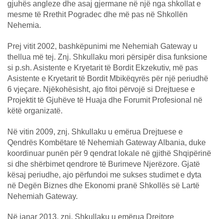
gjuhës angleze dhe asaj gjermane në një nga shkollat e
mesme të Rrethit Pogradec dhe më pas në Shkollën
Nehemia.
Prej vitit 2002, bashkëpunimi me Nehemiah Gateway u
thellua më tej. Znj. Shkullaku mori përsipër disa funksione
si p.sh. Asistente e Kryetarit të Bordit Ekzekutiv, më pas
Asistente e Kryetarit të Bordit Mbikëqyrës për një periudhë
6 vjeçare. Njëkohësisht, ajo fitoi përvojë si Drejtuese e
Projektit të Gjuhëve të Huaja dhe Forumit Profesional në
këtë organizatë.
Në vitin 2009, znj. Shkullaku u emërua Drejtuese e
Qendrës Kombëtare të Nehemiah Gateway Albania, duke
koordinuar punën për 9 qendrat lokale në gjithë Shqipërinë
si dhe shërbimet qendrore të Burimeve Njerëzore. Gjatë
kësaj periudhe, ajo përfundoi me sukses studimet e dyta
në Degën Biznes dhe Ekonomi pranë Shkollës së Lartë
Nehemiah Gateway.
Në janar 2013, znj. Shkullaku u emërua Drejtore