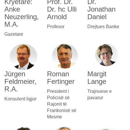
Kryetare:
Prof. Dr.
Dr.
Anke
Dr. hc Ulli
Jonathan
Neuzerling,
Arnold
Daniel
M.A.
Profesor
Drejtues Banke
Gazetare
Jürgen
Roman
Margit
Feldmeier,
Fertinger
Lange
R.A.
President i
Trajnuese e
Policisë së
pavarur
Konsulent ligjor
Rajonit të
Frankonisë së
Mesme