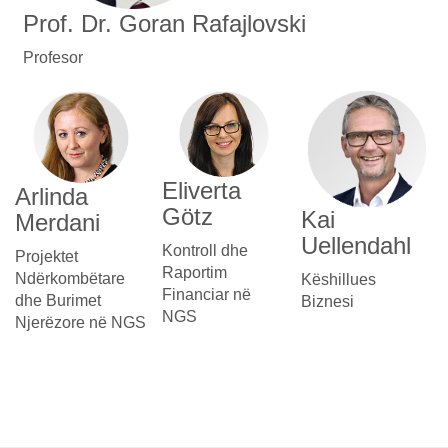
Prof. Dr. Goran Rafajlovski
Profesor
Eliverta
Arlinda
Götz
Kai
Merdani
Uellendahl
Kontroll dhe
Projektet
Raportim
Ndërkombëtare
Këshillues
Financiar në
dhe Burimet
Biznesi
NGS
Njerëzore në NGS