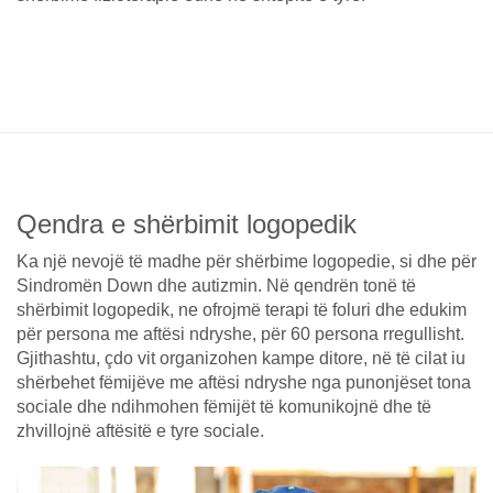
Qendra e shërbimit logopedik
Ka një nevojë të madhe për shërbime logopedie, si dhe për
Sindromën Down dhe autizmin. Në qendrën tonë të
shërbimit logopedik, ne ofrojmë terapi të foluri dhe edukim
për persona me aftësi ndryshe, për 60 persona rregullisht.
Gjithashtu, çdo vit organizohen kampe ditore, në të cilat iu
shërbehet fëmijëve me aftësi ndryshe nga punonjëset tona
sociale dhe ndihmohen fëmijët të komunikojnë dhe të
zhvillojnë aftësitë e tyre sociale.