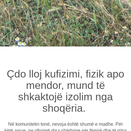
Çdo lloj kufizimi, fizik apo
mendor, mund të
shkaktojë izolim nga
shoqëria.
Në komunitetin tonë, nevoja është shumë e madhe. Për
këtë arsye, ne ofrojmë disa shërbime për fëmijë dhe të rritur