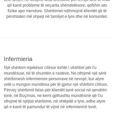
që kanë probleme të veçanta shëndetësore, qofshin ato
fizike apo mendore. Shërbimet ndihmojnë klientët që të
përshtaten më shpejt në familjet e tyre dhe në komunitet.
Infermieria
Një shërbim mjekësor cilësor është i vështirë për t'u
mundësuar, në të shumtën e rasteve. Ne ofrojmë një sërë
shërbimesh infermierore personave në nevojë, kur atyre
vetë u mungon mundësia për të gjetur një shërbim cilësor.
Përveç shërbimit falas për klientët tanë social në qendrën
tonë, në Buçimas, ne kemi gjithashtu mundësinë që t'iu
ofrojmë të njëjtat shërbime, në shtëpitë e tyre, edhe atyre
që e kanë të pamundur të vijnë në infermierinë tonë.