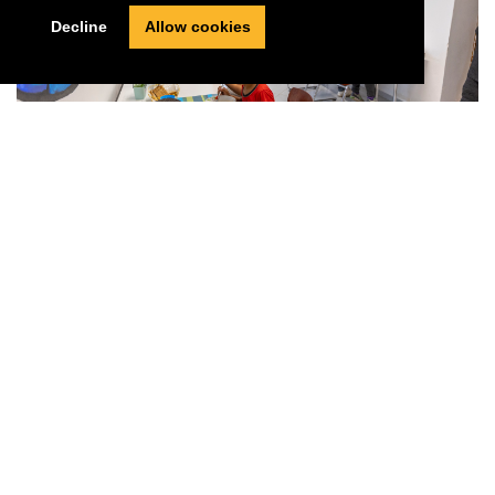
Decline
Allow cookies
Mensat sociale dhe pakot ushqimore
Ky projekt është krijuar 25 vjet më parë si një shërbim ditor
për njerëzit, të cilët nuk kishin aspak ose shumë pak të
ardhura. Aktualisht, ne kemi mensa sociale në Pogradec
(Amaro Tan) dhe Gjirokastër. Këto mensa u shërbejnë jo
vetëm fëmijëve që janë pjesë e programit tonë arsimor në
këto qendra, por edhe njerëzve në nevojë, të cilët marrin
çdo ditë një vakt të ngrohtë.
Çdo vit përgatiten paketa ushqimore dhe shpërndahen
nëpër familje, të cilat ndodhen në zona të thella të Rrethit