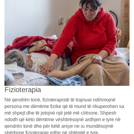
Fizioterapia
Në qendrën tonë, fizioterapistë të trajnuar ndihmojnë
persona me dëmtime fizike që të mund të rikuperohen sa
më shpejt dhe të jetojnë një jetë më cilësore. Shpesh
ndodh që këto dëmtime vështirësojnë ardhjen e tyre në
qendrën tonë dhe për këtë arsye ne iu mundësojmë
shërbime fizioterapie edhe në shtëpitë e tyre.