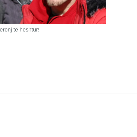
eronj të heshtur!
!