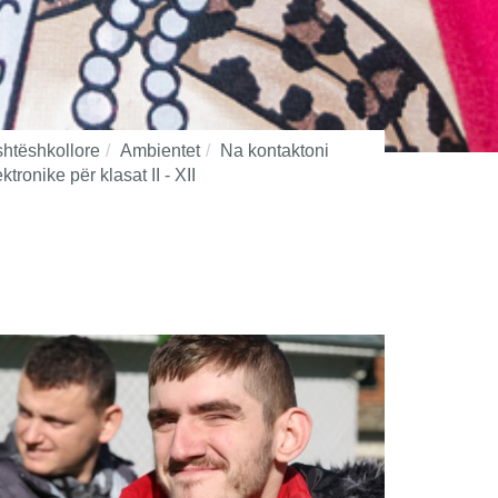
ashtëshkollore
Ambientet
Na kontaktoni
tronike për klasat II - XII