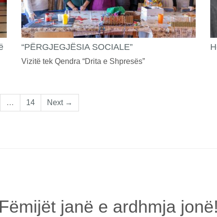
ë
“PËRGJEGJËSIA SOCIALE”
H
Vizitë tek Qendra “Drita e Shpresës”
…
14
Next →
Fëmijët janë e ardhmja jonë