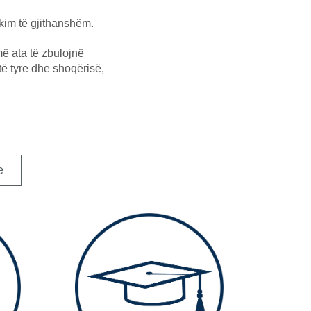
kim të gjithanshëm.
më ata të zbulojnë
 të tyre dhe shoqërisë,
e