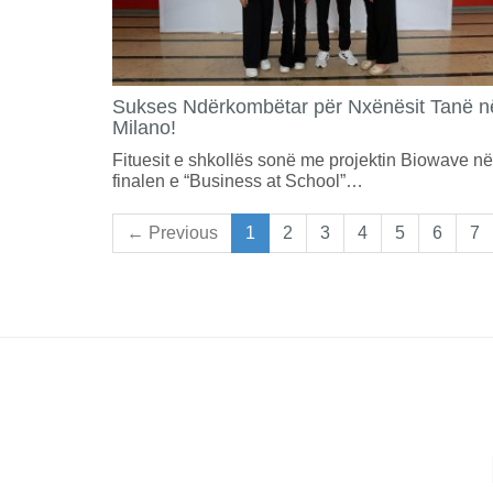
Sukses Ndërkombëtar për Nxënësit Tanë n
Milano!
Fituesit e shkollës sonë me projektin Biowave në
finalen e “Business at School”…
← Previous
1
2
3
4
5
6
7