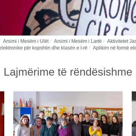
Arsimi i Mesëm i Ulët
Arsimi i Mesëm i Lartë
Aktivitetet J
elektronike për kopshtin dhe klasën e I-rë
Aplikim në formë elek
Lajmërime të rëndësishme