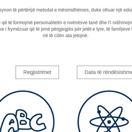
non të përtërijë metodat e mësimdhënies, duke ofruar një edu
 që të formojmë personalitetin e nxënësve tanë dhe t'i ndihmoj
ke i frymëzuar që të jenë përgjegjës për jetët e tyre, të familjeve
në të cilën ata jetojnë.
Regjistrimet
Data të rëndësishm