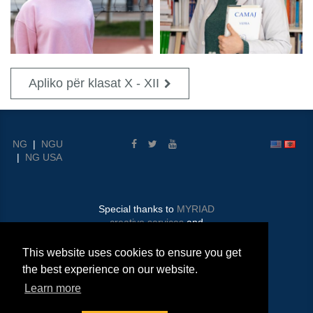
Apliko për klasat X - XII
NG
|
NGU
|
NG USA
Special thanks to
MYRIAD
creative services
and
ComConnect
This website uses cookies to ensure you get
© 2026 Nehemiah Gateway
the best experience on our website.
Albania
Learn more
Media
|
Compliance
|
Imprint
|