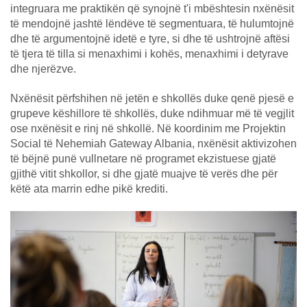
integruara me praktikën që synojnë t'i mbështesin nxënësit
të mendojnë jashtë lëndëve të segmentuara, të hulumtojnë
dhe të argumentojnë idetë e tyre, si dhe të ushtrojnë aftësi
të tjera të tilla si menaxhimi i kohës, menaxhimi i detyrave
dhe njerëzve.
Nxënësit përfshihen në jetën e shkollës duke qenë pjesë e
grupeve këshillore të shkollës, duke ndihmuar më të vegjlit
ose nxënësit e rinj në shkollë. Në koordinim me Projektin
Social të Nehemiah Gateway Albania, nxënësit aktivizohen
të bëjnë punë vullnetare në programet ekzistuese gjatë
gjithë vitit shkollor, si dhe gjatë muajve të verës dhe për
këtë ata marrin edhe pikë krediti.