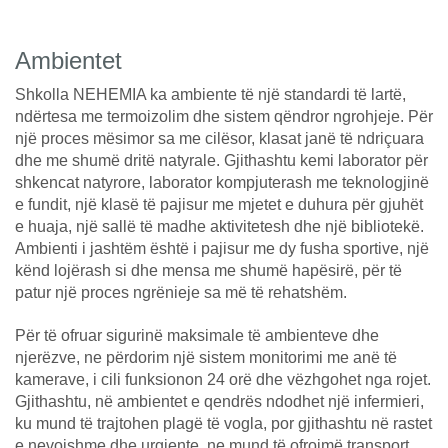
Ambientet
Shkolla NEHEMIA ka ambiente të një standardi të lartë,
ndërtesa me termoizolim dhe sistem qëndror ngrohjeje. Për
një proces mësimor sa me cilësor, klasat janë të ndriçuara
dhe me shumë dritë natyrale. Gjithashtu kemi laborator për
shkencat natyrore, laborator kompjuterash me teknologjinë
e fundit, një klasë të pajisur me mjetet e duhura për gjuhët
e huaja, një sallë të madhe aktivitetesh dhe një bibliotekë.
Ambienti i jashtëm është i pajisur me dy fusha sportive, një
kënd lojërash si dhe mensa me shumë hapësirë, për të
patur një proces ngrënieje sa më të rehatshëm.
Për të ofruar sigurinë maksimale të ambienteve dhe
njerëzve, ne përdorim një sistem monitorimi me anë të
kamerave, i cili funksionon 24 orë dhe vëzhgohet nga rojet.
Gjithashtu, në ambientet e qendrës ndodhet një infermieri,
ku mund të trajtohen plagë të vogla, por gjithashtu në rastet
e nevojshme dhe urgjente, ne mund të ofrojmë transport