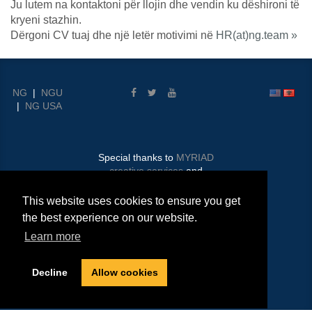
Ju lutem na kontaktoni për llojin dhe vendin ku dëshironi të
kryeni stazhin.
Dërgoni CV tuaj dhe një letër motivimi në
HR(at)ng.team »
NG
|
NGU
|
NG USA
Special thanks to
MYRIAD
creative services
and
ComConnect
This website uses cookies to ensure you get
© 2026 Nehemiah Gateway
the best experience on our website.
Albania
Learn more
Media
|
Compliance
|
Imprint
|
Privacy Policy
Decline
Allow cookies