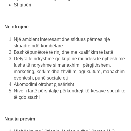
Shqipëri
Ne ofrojmë
Një ambient interesant dhe sfidues përmes një
skuadre ndërkombëtare
Bashkëpunëtorë të rinj dhe me kualifikim të lartë
Detyra të ndryshme që krijojnë mundësi të njihesh me
fusha të ndryshme si manaxhim i përgjithshëm,
marketing, kërkim dhe zhvillim, agrikulturë, manaxhim
eventesh, punë sociale etj
Akomodimi ofrohet pjesërisht
Nivel i lartë përshtatje përkundrejt kërkesave specifike
të çdo stazhi
Nga ju presim