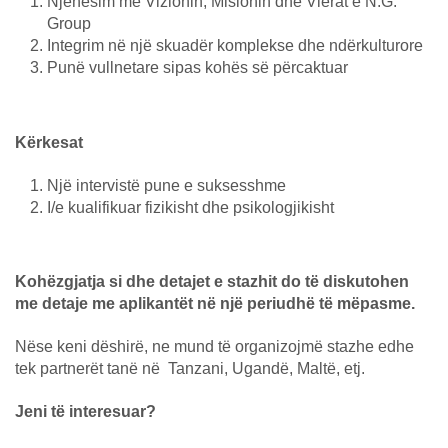
Njehësim me Vizionin, Misionin dhe Vlerat e N.G.
Group
Integrim në një skuadër komplekse dhe ndërkulturore
Punë vullnetare sipas kohës së përcaktuar
Kërkesat
Një intervistë pune e suksesshme
I/e kualifikuar fizikisht dhe psikologjikisht
Kohëzgjatja si dhe detajet e stazhit do të diskutohen
me detaje me aplikantët në një periudhë të mëpasme.
Nëse keni dëshirë, ne mund të organizojmë stazhe edhe
tek partnerët tanë në Tanzani, Ugandë, Maltë, etj.
Jeni të interesuar?