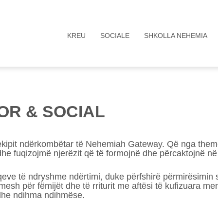
KREU
SOCIALE
SHKOLLA NEHEMIA
R & SOCIAL
pit ndërkombëtar të Nehemiah Gateway. Që nga themelimi
e fuqizojmë njerëzit që të formojnë dhe përcaktojnë n
oqeve të ndryshme ndërtimi, duke përfshirë përmirësimin 
h për fëmijët dhe të rriturit me aftësi të kufizuara mendo
 dhe ndihma ndihmëse.