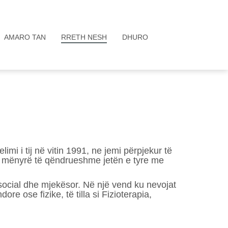
AMARO TAN
RRETH NESH
DHURO
 i tij në vitin 1991, ne jemi përpjekur të
ë mënyrë të qëndrueshme jetën e tyre me
social dhe mjekësor. Në një vend ku nevojat
re ose fizike, të tilla si Fizioterapia,