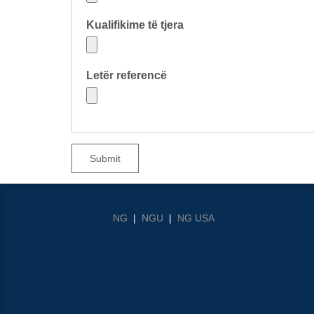
Kualifikime të tjera
Letër referencë
Submit
NG
|
NGU
|
NG USA