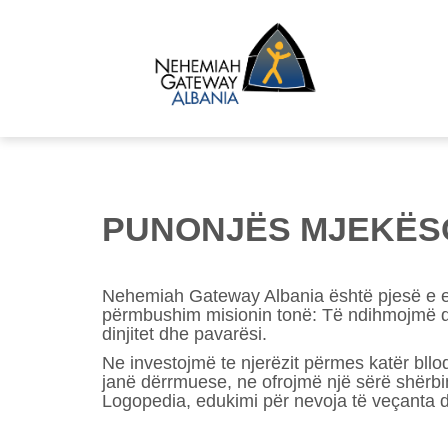
PUNONJËS MJEKËSO
Nehemiah Gateway Albania është pjesë e eki
përmbushim misionin tonë: Të ndihmojmë dh
dinjitet dhe pavarësi.
Ne investojmë te njerëzit përmes katër bll
janë dërrmuese, ne ofrojmë një sërë shërbimes
Logopedia, edukimi për nevoja të veçanta