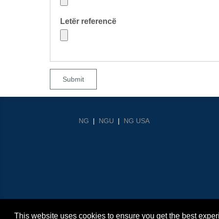
Letër referencë
Submit
NG
|
NGU
|
NG USA
This website uses cookies to ensure you get the best expe