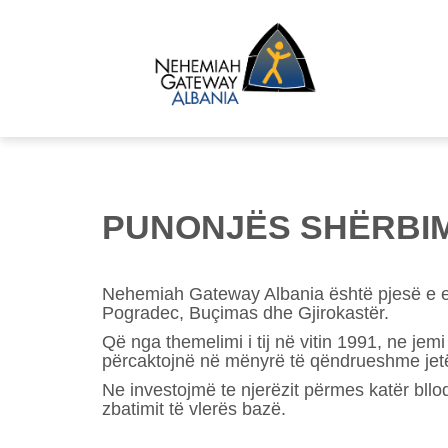
PUNONJËS SHËRBIM
Nehemiah Gateway Albania është pjesë e ek
Pogradec, Buçimas dhe Gjirokastër.
Që nga themelimi i tij në vitin 1991, ne je
përcaktojnë në mënyrë të qëndrueshme jetën
Ne investojmë te njerëzit përmes katër blloq
zbatimit të vlerës bazë.