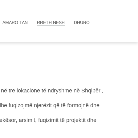
AMARO TAN
RRETH NESH
DHURO
ë tre lokacione të ndryshme në Shqipëri,
dhe fuqizojmë njerëzit që të formojnë dhe
sor, arsimit, fuqizimit të projektit dhe