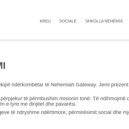
KREU
SOCIALE
SHKOLLA NEHEMIA
I
ipit ndërkombëtar të Nehemiah Gateway. Jemi prezent n
mi përpjekur të përmbushim misionin tonë: Të ndihmojmë 
 e tyre me dinjitet dhe pavarësi.
eve të ndryshme ndërtimore, përmirësimit social dhe mjekë