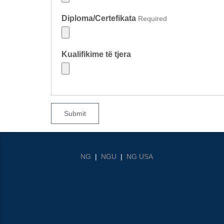
Diploma/Certefikata
Required
Kualifikime të tjera
Submit
NG
|
NGU
|
NG USA