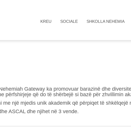
KREU
SOCIALE
SHKOLLA NEHEMIA
i Nehemiah Gateway ka promovuar barazinë dhe diversitet
 përfshirjeje që do të shërbejë si bazë për zhvillimin a
 me një mjedis unik akademik që përpiqet të shkëlqejë n
he ASCAL dhe njihet në 3 vende.