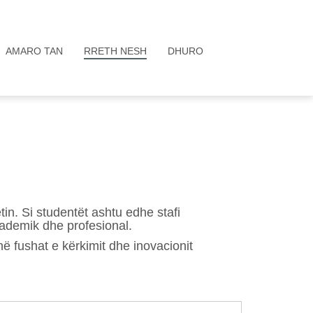
AMARO TAN
RRETH NESH
DHURO
in. Si studentët ashtu edhe stafi
kademik dhe profesional.
ë fushat e kërkimit dhe inovacionit