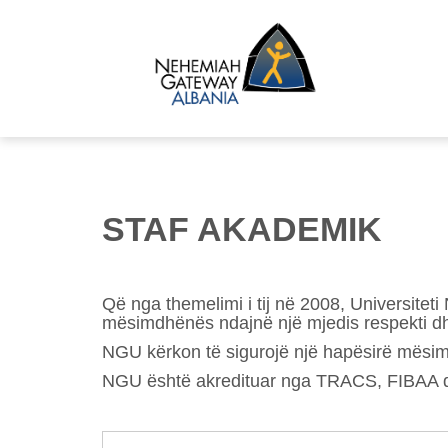
STAF AKADEMIK
Që nga themelimi i tij në 2008, Universitet
mësimdhënës ndajnë një mjedis respekti dhe
NGU kërkon të sigurojë një hapësirë mësimi
NGU është akredituar nga TRACS, FIBAA d